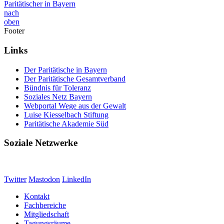
Paritätischer in Bayern
nach
oben
Footer
Links
Der Paritätische in Bayern
Der Paritätische Gesamtverband
Bündnis für Toleranz
Soziales Netz Bayern
Webportal Wege aus der Gewalt
Luise Kiesselbach Stiftung
Paritätische Akademie Süd
Soziale Netzwerke
Twitter
Mastodon
LinkedIn
Kontakt
Fachbereiche
Mitgliedschaft
Tagungsräume