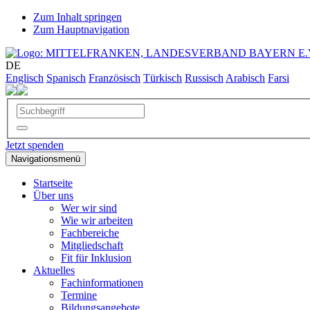
Zum Inhalt springen
Zum Hauptnavigation
DE
Englisch
Spanisch
Französisch
Türkisch
Russisch
Arabisch
Farsi
Jetzt spenden
Navigationsmenü
Startseite
Über uns
Wer wir sind
Wie wir arbeiten
Fachbereiche
Mitgliedschaft
Fit für Inklusion
Aktuelles
Fachinformationen
Termine
Bildungsangebote