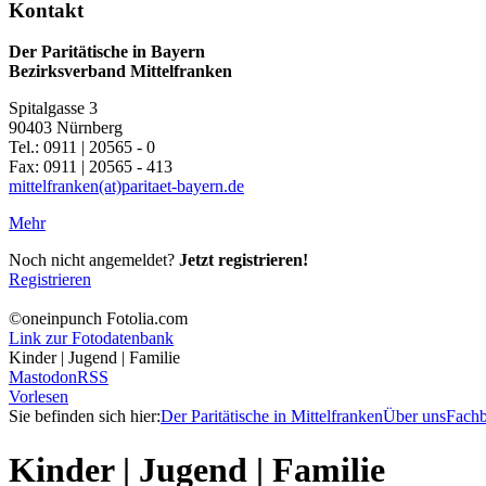
Kontakt
Der Paritätische in Bayern
Bezirksverband Mittelfranken
Spitalgasse 3
90403 Nürnberg
Tel.: 0911 | 20565 - 0
Fax: 0911 | 20565 - 413
mittelfranken(at)paritaet-bayern.de
Mehr
Noch nicht angemeldet?
Jetzt registrieren!
Registrieren
©oneinpunch Fotolia.com
Link zur Fotodatenbank
Kinder | Jugend | Familie
Mastodon
RSS
Vorlesen
Sie befinden sich hier:
Der Paritätische in Mittelfranken
Über uns
Fachb
Kinder | Jugend | Familie